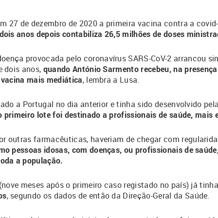
m 27 de dezembro de 2020 a primeira vacina contra a covid-
dois anos depois contabiliza 26,5 milhões de doses ministra
oença provocada pelo coronavírus SARS-CoV-2 arrancou si
e dois anos,
quando António Sarmento recebeu, na presença
a vacina mais mediática
, lembra a Lusa.
ado a Portugal no dia anterior e tinha sido desenvolvido pel
o primeiro lote foi destinado a profissionais de saúde, mais
r outras farmacêuticas, haveriam de chegar com regularida
mo pessoas idosas, com doenças, ou profissionais de saúde,
toda a população.
 (nove meses após o primeiro caso registado no país) já tin
os
, segundo os dados de então da Direção-Geral da Saúde.