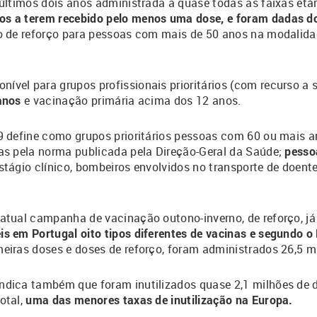
últimos dois anos administrada a quase todas as faixas etári
os a terem recebido pelo menos uma dose, e foram dadas do
ão de reforço para pessoas com mais de 50 anos na modalid
vel para grupos profissionais prioritários (com recurso a s
anos
e vacinação primária acima dos 12 anos.
19 define como grupos prioritários pessoas com 60 ou mais a
das pela norma publicada pela Direção-Geral da Saúde;
pesso
ágio clínico, bombeiros envolvidos no transporte de doente
 atual campanha de vacinação outono-inverno, de reforço, já
is em Portugal oito tipos diferentes de vacinas e segundo o
eiras doses e doses de reforço, foram administrados 26,5 m
ndica também que foram inutilizados quase 2,1 milhões de do
otal,
uma das menores taxas de inutilização na Europa.