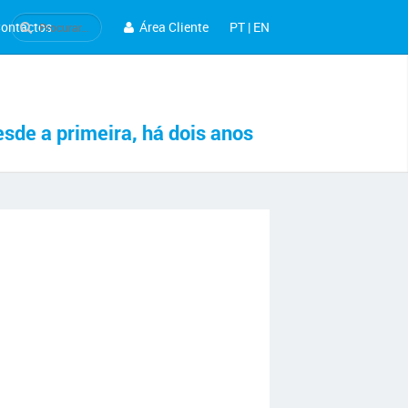
ontactos
Área Cliente
PT
|
EN
sde a primeira, há dois anos