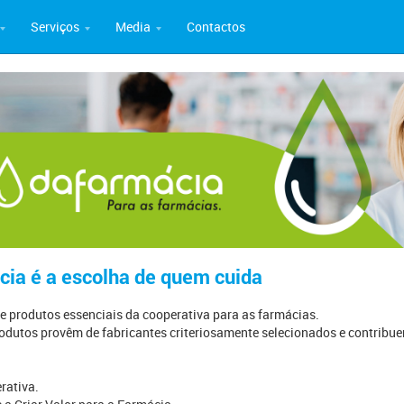
Serviços
Media
Contactos
27 dezembro
09 dezembro
0
cialização
Mais de 26 milhões de doses
Testagem à COVID-19 nas
I
e nitrilo
de vacinas administradas
farmácias permitiu maior
N
em Portugal desde a
acesso e cobertura nacional,
e
primeira, há dois anos
revela estudo
cia é a escolha de quem cuida
 produtos essenciais da cooperativa para as farmácias.
odutos provêm de fabricantes criteriosamente selecionados e contribue
rativa.