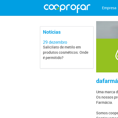
Empresa
Notícias
29 dezembro
28 dezembro
Salicilato de metilo em
Suspensa comer
produtos cosméticos: Onde
de lote de luvas d
é permitido?
dafarmá
Uma marca de
Os nossos pr
Farmácia.
Somos coope