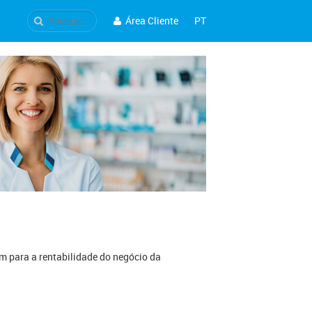
Área Cliente
PT
7 dezembro
nfarmed autoriza
imodipina com rotulação
strangeira
m para a rentabilidade do negócio da