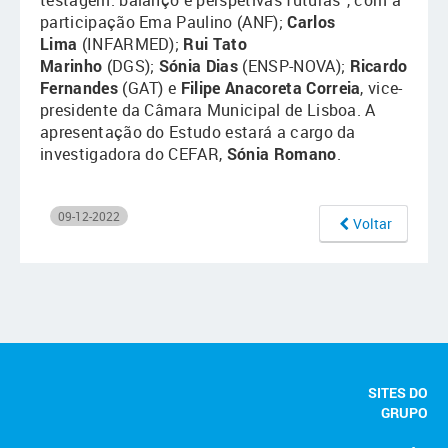
testagem: balanço e perspetivas futuras”, com a
participação Ema Paulino (ANF);
Carlos
Lima
(INFARMED);
Rui Tato
Marinho
(DGS);
Sónia Dias
(ENSP-NOVA);
Ricardo
Fernandes
(GAT) e
Filipe Anacoreta Correia
, vice-
presidente da Câmara Municipal de Lisboa. A
apresentação do Estudo estará a cargo da
investigadora do CEFAR,
Sónia Romano
.
09-12-2022
Voltar
SITES DO
GRUPO